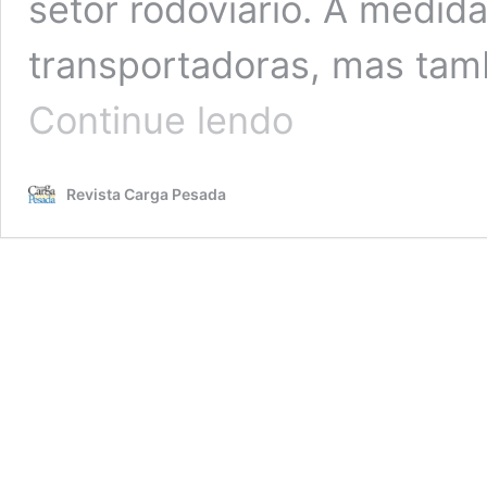
setor rodoviário. A medid
transportadoras, mas ta
Especialista
Continue lendo
vê
piso
de
Revista Carga Pesada
frete
até
30%
acima
da
realidade