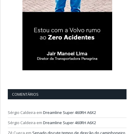
COMENTÁRIOS
Sérgio Caldeira
em
Dreamline Super 460RH A6X2
Sérgio Caldeira
em
Dreamline Super 460RH A6X2
Zé Cueca
em
Senado discute tempo de direção do caminhoneiro