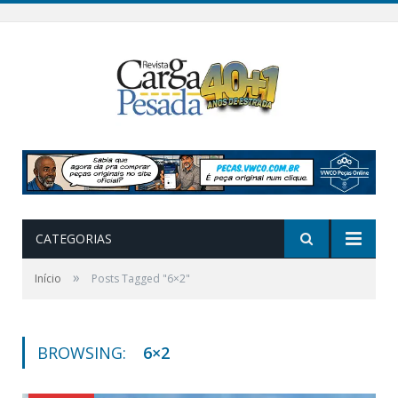
CATEGORIAS
»
Início
Posts Tagged "6×2"
BROWSING:
6×2