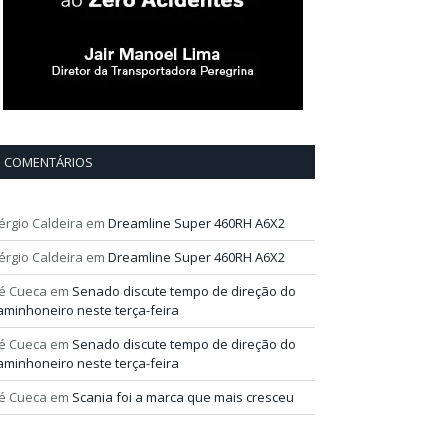
COMENTÁRIOS
érgio Caldeira
em
Dreamline Super 460RH A6X2
érgio Caldeira
em
Dreamline Super 460RH A6X2
é Cueca
em
Senado discute tempo de direção do
aminhoneiro neste terça-feira
é Cueca
em
Senado discute tempo de direção do
aminhoneiro neste terça-feira
é Cueca
em
Scania foi a marca que mais cresceu