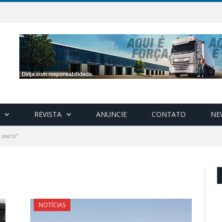
REVISTA
ANUNCIE
CONTATO
NE
 vwco"
NOTÍCIAS