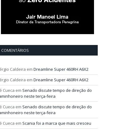
COMENTÁRIOS
érgio Caldeira
em
Dreamline Super 460RH A6X2
érgio Caldeira
em
Dreamline Super 460RH A6X2
é Cueca
em
Senado discute tempo de direção do
aminhoneiro neste terça-feira
é Cueca
em
Senado discute tempo de direção do
aminhoneiro neste terça-feira
é Cueca
em
Scania foi a marca que mais cresceu