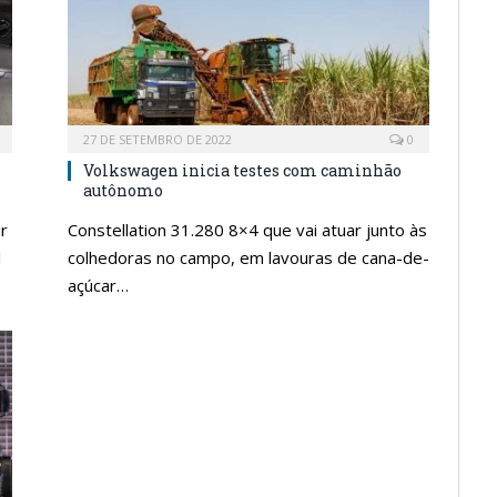
27 DE SETEMBRO DE 2022
0
Volkswagen inicia testes com caminhão
autônomo
r
Constellation 31.280 8×4 que vai atuar junto às
l
colhedoras no campo, em lavouras de cana-de-
açúcar…