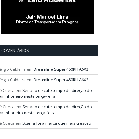
COMENTÁRIOS
érgio Caldeira
em
Dreamline Super 460RH A6X2
érgio Caldeira
em
Dreamline Super 460RH A6X2
é Cueca
em
Senado discute tempo de direção do
aminhoneiro neste terça-feira
é Cueca
em
Senado discute tempo de direção do
aminhoneiro neste terça-feira
é Cueca
em
Scania foi a marca que mais cresceu