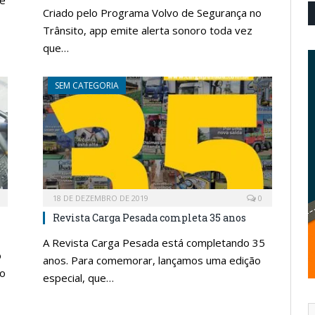
ue
Criado pelo Programa Volvo de Segurança no
Trânsito, app emite alerta sonoro toda vez
que…
SEM CATEGORIA
18 DE DEZEMBRO DE 2019
0
Revista Carga Pesada completa 35 anos
A Revista Carga Pesada está completando 35
o
anos. Para comemorar, lançamos uma edição
do
especial, que…