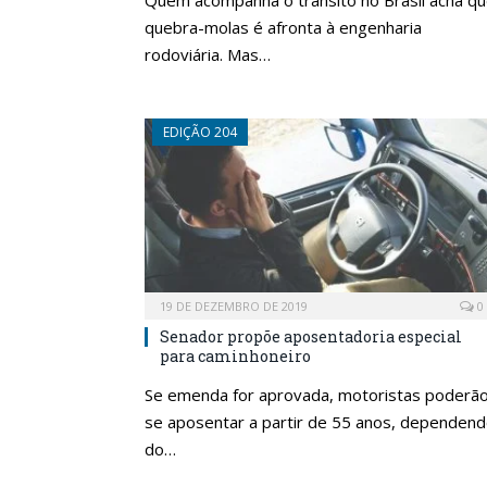
Quem acompanha o trânsito no Brasil acha q
quebra-molas é afronta à engenharia
rodoviária. Mas…
EDIÇÃO 204
19 DE DEZEMBRO DE 2019
0
Senador propõe aposentadoria especial
para caminhoneiro
Se emenda for aprovada, motoristas poderã
se aposentar a partir de 55 anos, dependen
do…