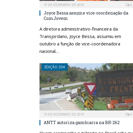
19 DE DEZEMBRO DE 2019
0
Joyce Bessa assume vice-coordenação da
ComJovem
A diretora administrativo-financeira da
Transjordano, Joyce Bessa, assumiu em
outubro a função de vice-coordenadora
nacional…
EDIÇÃO 204
19 DE DEZEMBRO DE 2019
0
ANTT autoriza gambiarra na BR-262