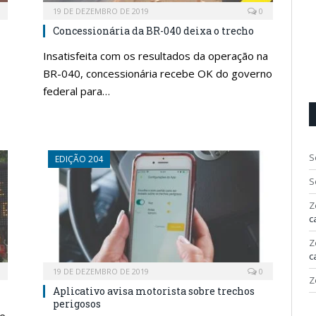
19 DE DEZEMBRO DE 2019
0
Concessionária da BR-040 deixa o trecho
Insatisfeita com os resultados da operação na
BR-040, concessionária recebe OK do governo
federal para…
S
EDIÇÃO 204
S
Z
c
Z
c
19 DE DEZEMBRO DE 2019
0
Z
Aplicativo avisa motorista sobre trechos
perigosos