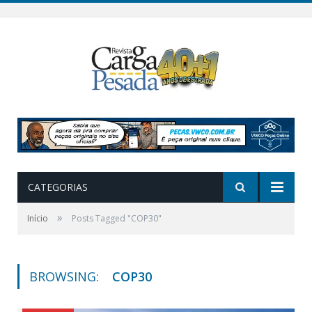
CATEGORIAS
»
Início
Posts Tagged "COP30"
BROWSING:
COP30