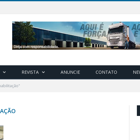
REVISTA
ANUNCIE
CONTATO
NE
abilitação"
TAÇÃO