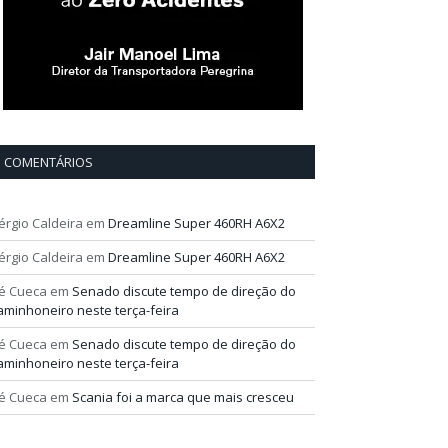
COMENTÁRIOS
érgio Caldeira
em
Dreamline Super 460RH A6X2
érgio Caldeira
em
Dreamline Super 460RH A6X2
é Cueca
em
Senado discute tempo de direção do
aminhoneiro neste terça-feira
é Cueca
em
Senado discute tempo de direção do
aminhoneiro neste terça-feira
é Cueca
em
Scania foi a marca que mais cresceu