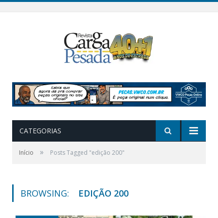
CATEGORIAS
»
Início
Posts Tagged "edição 200"
BROWSING:
EDIÇÃO 200