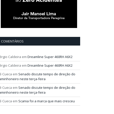
COMENTÁRIOS
érgio Caldeira
em
Dreamline Super 460RH A6X2
érgio Caldeira
em
Dreamline Super 460RH A6X2
é Cueca
em
Senado discute tempo de direção do
aminhoneiro neste terça-feira
é Cueca
em
Senado discute tempo de direção do
aminhoneiro neste terça-feira
é Cueca
em
Scania foi a marca que mais cresceu