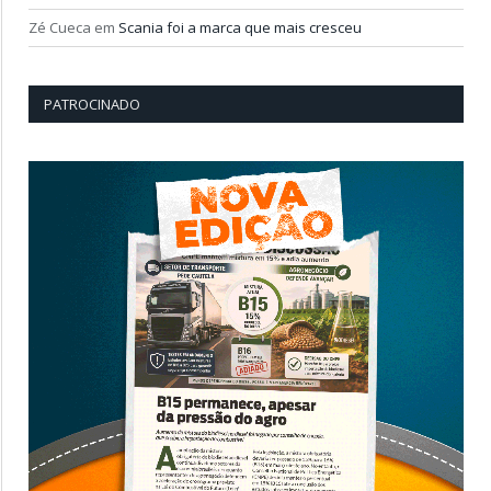
Zé Cueca
em
Scania foi a marca que mais cresceu
PATROCINADO