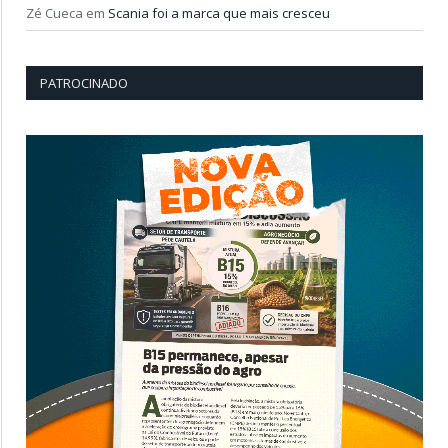
Zé Cueca
em
Scania foi a marca que mais cresceu
PATROCINADO