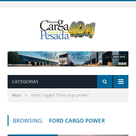
CATEGORIAS
»
Início
Posts Tagged "ford cargo power"
BROWSING:
FORD CARGO POWER