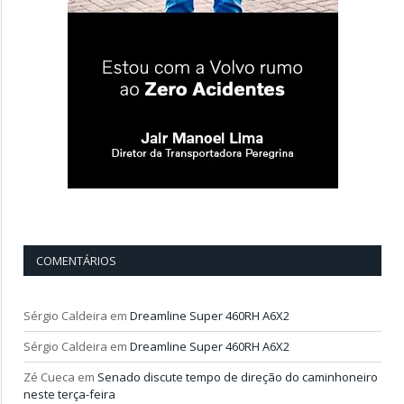
COMENTÁRIOS
Sérgio Caldeira
em
Dreamline Super 460RH A6X2
Sérgio Caldeira
em
Dreamline Super 460RH A6X2
Zé Cueca
em
Senado discute tempo de direção do caminhoneiro
neste terça-feira