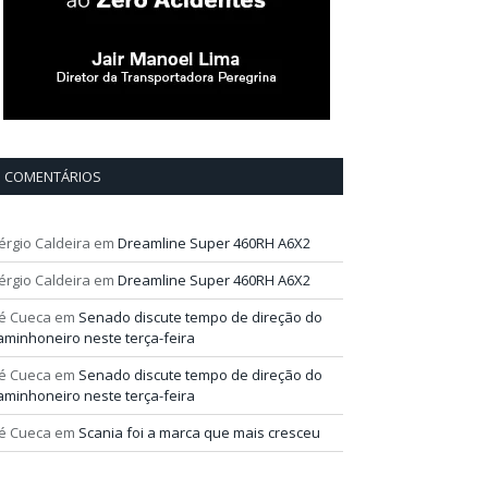
COMENTÁRIOS
érgio Caldeira
em
Dreamline Super 460RH A6X2
érgio Caldeira
em
Dreamline Super 460RH A6X2
é Cueca
em
Senado discute tempo de direção do
aminhoneiro neste terça-feira
é Cueca
em
Senado discute tempo de direção do
aminhoneiro neste terça-feira
é Cueca
em
Scania foi a marca que mais cresceu