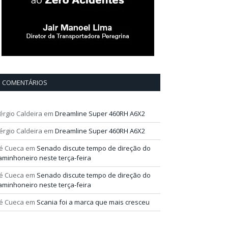
COMENTÁRIOS
érgio Caldeira
em
Dreamline Super 460RH A6X2
érgio Caldeira
em
Dreamline Super 460RH A6X2
é Cueca
em
Senado discute tempo de direção do
aminhoneiro neste terça-feira
é Cueca
em
Senado discute tempo de direção do
aminhoneiro neste terça-feira
é Cueca
em
Scania foi a marca que mais cresceu