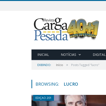
INICIAL
NOTÍCIAS
DIGITAL
»
EXIBINDO:
Início
Posts Tagged "lucro"
BROWSING:
LUCRO
EDIÇAO 201