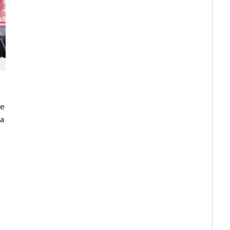
te
ma