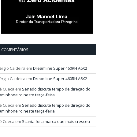
COMENTÁRIOS
érgio Caldeira
em
Dreamline Super 460RH A6X2
érgio Caldeira
em
Dreamline Super 460RH A6X2
é Cueca
em
Senado discute tempo de direção do
aminhoneiro neste terça-feira
é Cueca
em
Senado discute tempo de direção do
aminhoneiro neste terça-feira
é Cueca
em
Scania foi a marca que mais cresceu