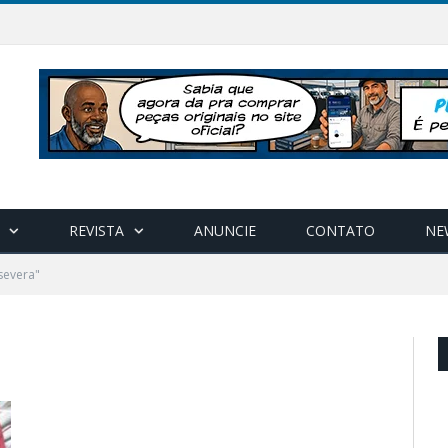
REVISTA
ANUNCIE
CONTATO
NE
severa"