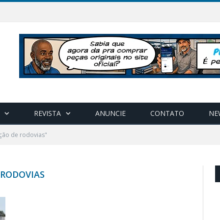
REVISTA
ANUNCIE
CONTATO
NE
ção de rodovias"
 RODOVIAS