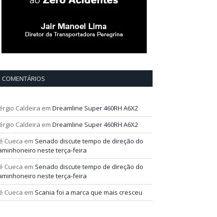
COMENTÁRIOS
érgio Caldeira
em
Dreamline Super 460RH A6X2
érgio Caldeira
em
Dreamline Super 460RH A6X2
é Cueca
em
Senado discute tempo de direção do
aminhoneiro neste terça-feira
é Cueca
em
Senado discute tempo de direção do
aminhoneiro neste terça-feira
é Cueca
em
Scania foi a marca que mais cresceu