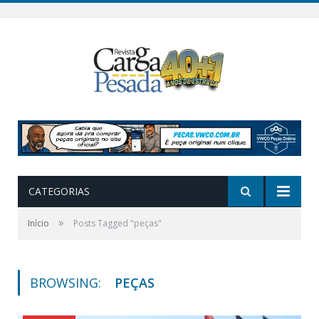
CATEGORIAS
»
Início
Posts Tagged "peças"
BROWSING:
PEÇAS