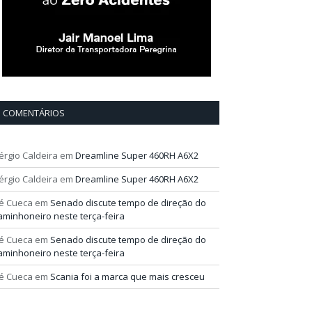
COMENTÁRIOS
érgio Caldeira
em
Dreamline Super 460RH A6X2
érgio Caldeira
em
Dreamline Super 460RH A6X2
é Cueca
em
Senado discute tempo de direção do
aminhoneiro neste terça-feira
é Cueca
em
Senado discute tempo de direção do
aminhoneiro neste terça-feira
é Cueca
em
Scania foi a marca que mais cresceu