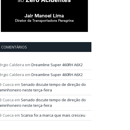
COMENTÁRIOS
érgio Caldeira
em
Dreamline Super 460RH A6X2
érgio Caldeira
em
Dreamline Super 460RH A6X2
é Cueca
em
Senado discute tempo de direção do
aminhoneiro neste terça-feira
é Cueca
em
Senado discute tempo de direção do
aminhoneiro neste terça-feira
é Cueca
em
Scania foi a marca que mais cresceu