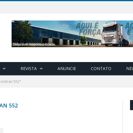
REVISTA
ANUNCIE
CONTATO
NE
contran 552"
AN 552