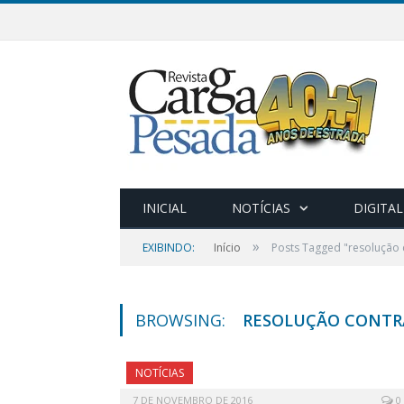
INICIAL
NOTÍCIAS
DIGITAL
»
EXIBINDO:
Início
Posts Tagged "resolução 
BROWSING:
RESOLUÇÃO CONTR
NOTÍCIAS
7 DE NOVEMBRO DE 2016
0