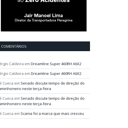
COMENTÁRIOS
érgio Caldeira
em
Dreamline Super 460RH A6X2
érgio Caldeira
em
Dreamline Super 460RH A6X2
é Cueca
em
Senado discute tempo de direção do
aminhoneiro neste terça-feira
é Cueca
em
Senado discute tempo de direção do
aminhoneiro neste terça-feira
é Cueca
em
Scania foi a marca que mais cresceu