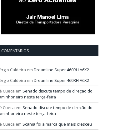
COMENTÁRIOS
érgio Caldeira
em
Dreamline Super 460RH A6X2
érgio Caldeira
em
Dreamline Super 460RH A6X2
é Cueca
em
Senado discute tempo de direção do
aminhoneiro neste terça-feira
é Cueca
em
Senado discute tempo de direção do
aminhoneiro neste terça-feira
é Cueca
em
Scania foi a marca que mais cresceu