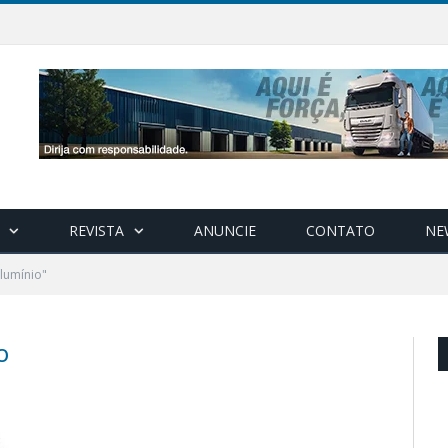
REVISTA
ANUNCIE
CONTATO
NE
lumínio"
O