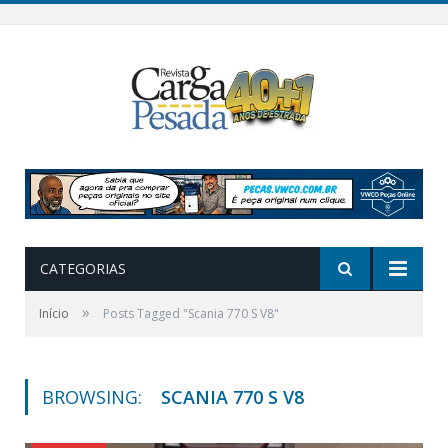
CATEGORIAS
»
Início
Posts Tagged "Scania 770 S V8"
BROWSING:
SCANIA 770 S V8