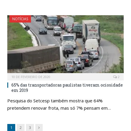
NOTÍCIAS
10 DE FEVEREIRO DE 2020
2
65% das transportadoras paulistas tiveram ociosidade
em 2019
Pesquisa do Setcesp também mostra que 64%
pretendem renovar frota, mas só 7% pensam em…
Next
1
2
3