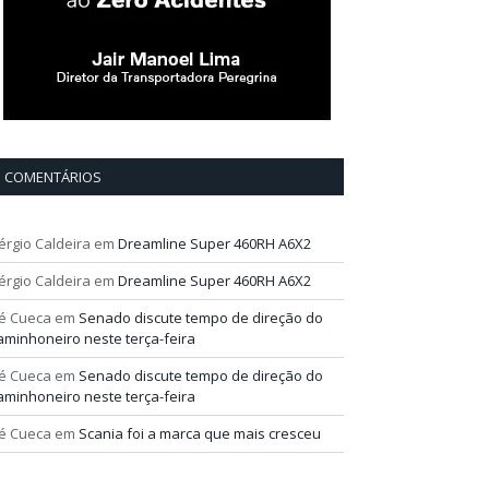
COMENTÁRIOS
érgio Caldeira
em
Dreamline Super 460RH A6X2
érgio Caldeira
em
Dreamline Super 460RH A6X2
é Cueca
em
Senado discute tempo de direção do
aminhoneiro neste terça-feira
é Cueca
em
Senado discute tempo de direção do
aminhoneiro neste terça-feira
é Cueca
em
Scania foi a marca que mais cresceu