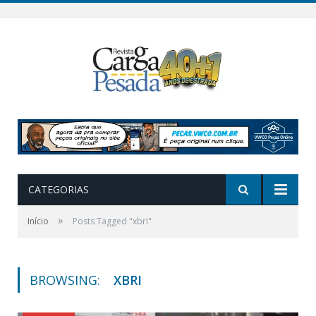
CATEGORIAS
»
Início
Posts Tagged "xbri"
BROWSING:
XBRI