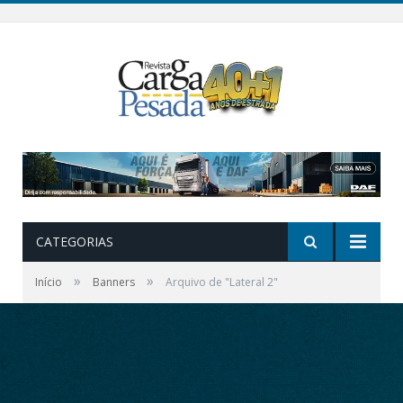
CATEGORIAS
»
»
Início
Banners
Arquivo de "Lateral 2"