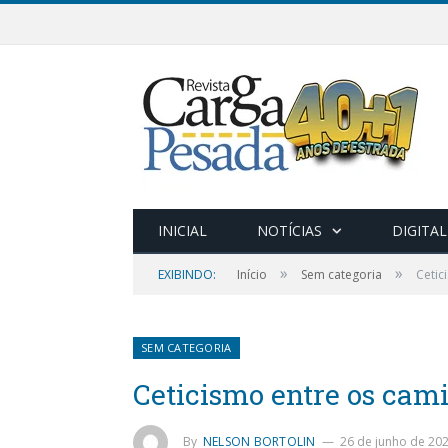
INICIAL
NOTÍCIAS
DIGITAL
»
»
EXIBINDO:
Início
Sem categoria
Cetic
SEM CATEGORIA
Ceticismo entre os cam
By
NELSON BORTOLIN
26 de junho de 20