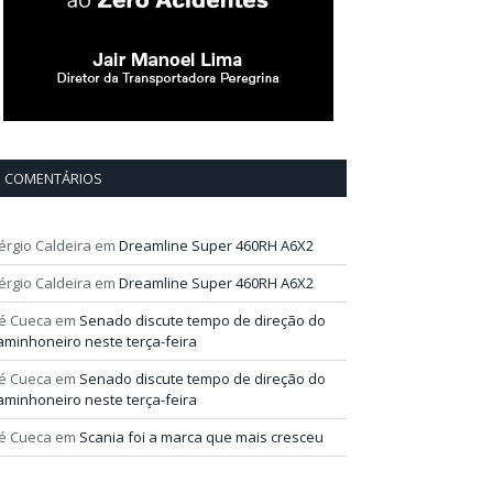
COMENTÁRIOS
érgio Caldeira
em
Dreamline Super 460RH A6X2
érgio Caldeira
em
Dreamline Super 460RH A6X2
é Cueca
em
Senado discute tempo de direção do
aminhoneiro neste terça-feira
é Cueca
em
Senado discute tempo de direção do
aminhoneiro neste terça-feira
é Cueca
em
Scania foi a marca que mais cresceu