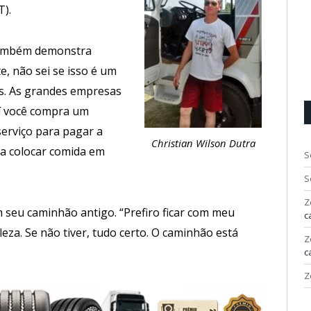
T).
também demonstra
e, não sei se isso é um
ós. As grandes empresas
í você compra um
erviço para pagar a
Christian Wilson Dutra
da colocar comida em
S
S
Z
m seu caminhão antigo. “Prefiro ficar com meu
c
eza. Se não tiver, tudo certo. O caminhão está
Z
c
Z