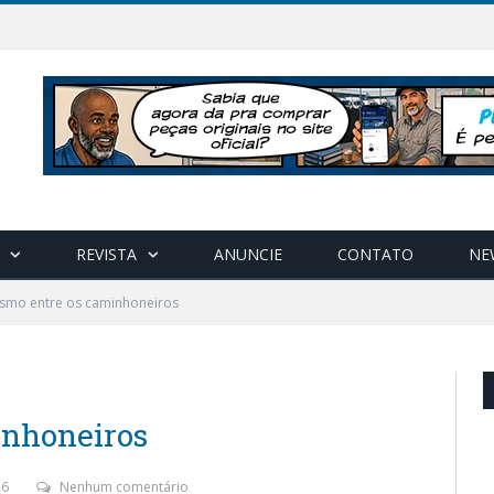
REVISTA
ANUNCIE
CONTATO
NE
ismo entre os caminhoneiros
inhoneiros
26
Nenhum comentário