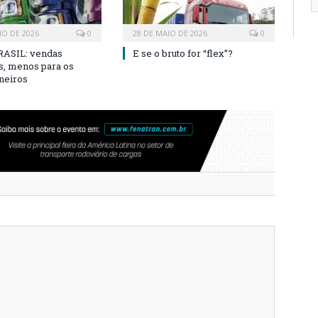
HO DE 2026
0
28 DE MAIO DE 2026
0
ASIL: vendas
E se o bruto for “flex”?
s, menos para os
neiros