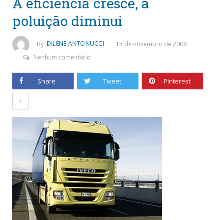
A eficiência cresce, a
poluição diminui
By
DILENE ANTONUCCI
15 de novembro de 2008
Nenhum comentário
Share
Tweet
Pinterest
+