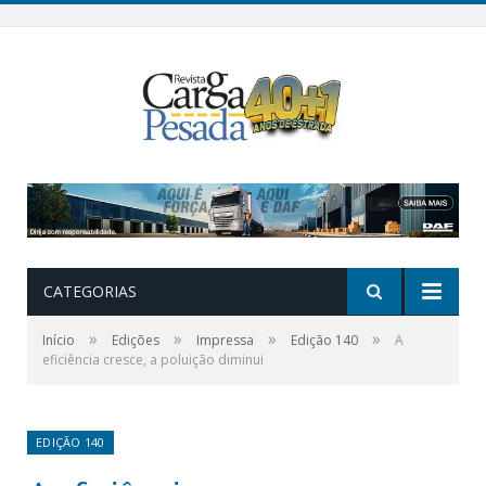
CATEGORIAS
»
»
»
»
Início
Edições
Impressa
Edição 140
A
eficiência cresce, a poluição diminui
EDIÇÃO 140