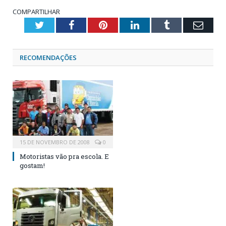
COMPARTILHAR
Twitter
Facebook
Pinterest
LinkedIn
Tumblr
Emai
RECOMENDAÇÕES
15 DE NOVEMBRO DE 2008
0
Motoristas vão pra escola. E
gostam!