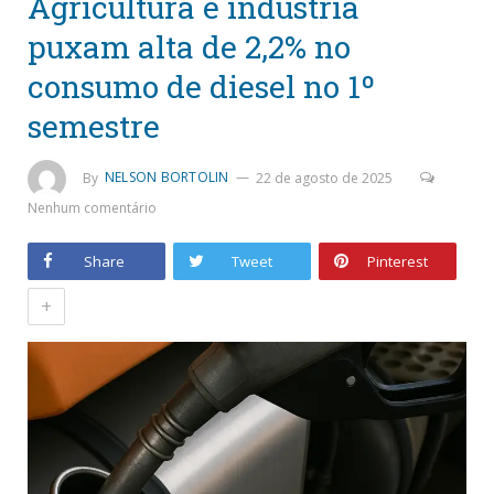
Agricultura e indústria
puxam alta de 2,2% no
consumo de diesel no 1º
semestre
By
NELSON BORTOLIN
22 de agosto de 2025
Nenhum comentário
Share
Tweet
Pinterest
+