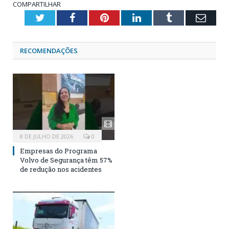
COMPARTILHAR
Twitter
Facebook
Pinterest
LinkedIn
Tumblr
Emai
RECOMENDAÇÕES
8 DE JULHO DE 2026
0
Empresas do Programa
Volvo de Segurança têm 57%
de redução nos acidentes