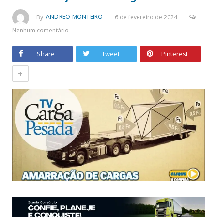
By
ANDREO MONTEIRO
6 de fevereiro de 2024
Nenhum comentário
Share
Tweet
Pinterest
+