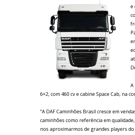
e
c
f
P
e
e
at
D
A
6×2, com 460 cv e cabine Space Cab, na co
“A DAF Caminhões Brasil cresce em vendas
caminhões como referência em qualidade, 
nos aproximarmos de grandes players do 