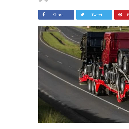
Share
Tweet
P