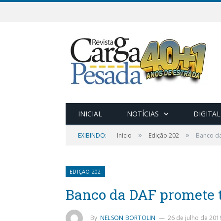
INICIAL
NOTÍCIAS
DIGITAL
»
»
EXIBINDO:
Início
Edição 202
Banco da
EDIÇÃO 202
Banco da DAF promete 
By
NELSON BORTOLIN
26 de julho de 201