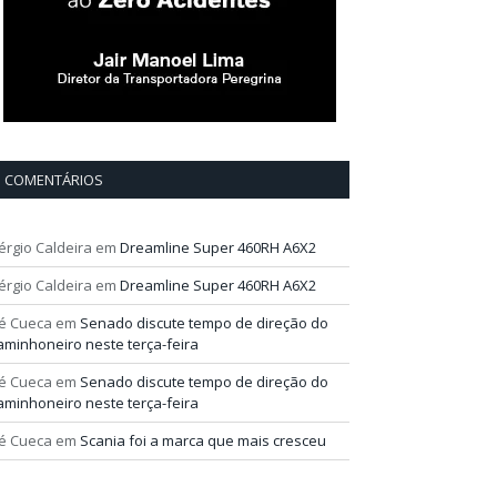
COMENTÁRIOS
érgio Caldeira
em
Dreamline Super 460RH A6X2
érgio Caldeira
em
Dreamline Super 460RH A6X2
é Cueca
em
Senado discute tempo de direção do
aminhoneiro neste terça-feira
é Cueca
em
Senado discute tempo de direção do
aminhoneiro neste terça-feira
é Cueca
em
Scania foi a marca que mais cresceu