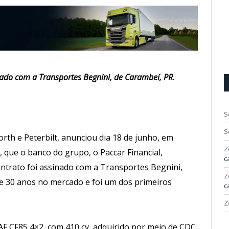
hado com a Transportes Begnini, de Carambeí, PR.
S
S
rth e Peterbilt, anunciou dia 18 de junho, em
Z
, que o banco do grupo, o Paccar Financial,
c
ontrato foi assinado com a Transportes Begnini,
Z
e 30 anos no mercado e foi um dos primeiros
c
Z
F CF85 4×2, com 410 cv, adquirido por meio de CDC.