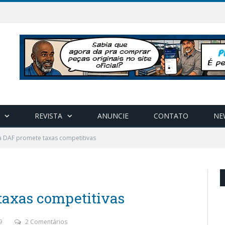
REVISTA
ANUNCIE
CONTATO
NE
 DAF promete taxas competitivas
taxas competitivas
9
2 Comentários