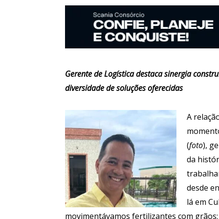
Gerente de Logística destaca sinergia constru
diversidade de soluções oferecidas
A relaçã
momento
(
foto
), g
da histó
trabalha
desde en
lá em Cu
movimentávamos fertilizantes com grãos: