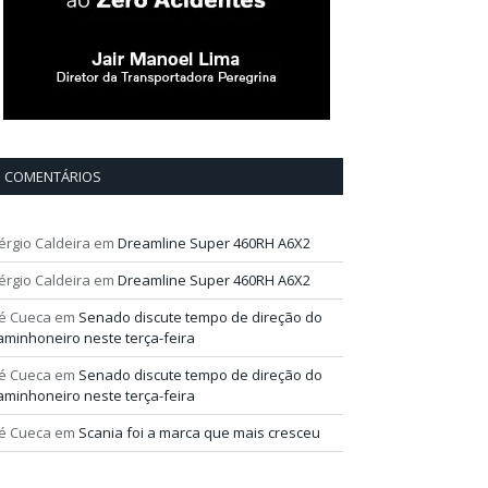
COMENTÁRIOS
érgio Caldeira
em
Dreamline Super 460RH A6X2
érgio Caldeira
em
Dreamline Super 460RH A6X2
é Cueca
em
Senado discute tempo de direção do
aminhoneiro neste terça-feira
é Cueca
em
Senado discute tempo de direção do
aminhoneiro neste terça-feira
é Cueca
em
Scania foi a marca que mais cresceu