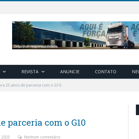
REVISTA
ANUNCIE
CONTATO
NE
bra 25 anos de parceria com o G10
de parceria com o G10
 2025
Nenhum comentário