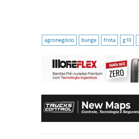
agronegócio
bunge
frota
g10