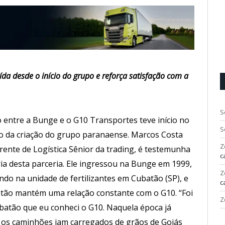
ída desde o início do grupo e reforça satisfação com a
S
o entre a Bunge e o G10 Transportes teve início no
S
 da criação do grupo paranaense. Marcos Costa
Z
erente de Logística Sênior da trading, é testemunha
c
ria desta parceria. Ele ingressou na Bunge em 1999,
Z
ndo na unidade de fertilizantes em Cubatão (SP), e
c
tão mantém uma relação constante com o G10. “Foi
Z
batão que eu conheci o G10. Naquela época já
 os caminhões iam carregados de grãos de Goiás