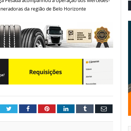
rga Pesada acompanhou a operação dos Mercedes-
ineradoras da região de Belo Horizonte
Twitter
Facebook
Pinterest
LinkedIn
Tumblr
Email