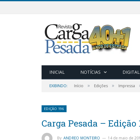
INICIAL
NOTÍCIAS
DIGITAL
»
»
EXIBINDO:
Início
Edições
Impressa
EDIÇÃO 196
Carga Pesada – Edição 
By
ANDREO MONTEIRO
14 de maio de 20