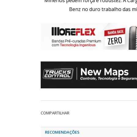
Minérios pedem força e robustez: A Ca
Benz no duro trabalho das m
COMPARTILHAR
RECOMENDAÇÕES