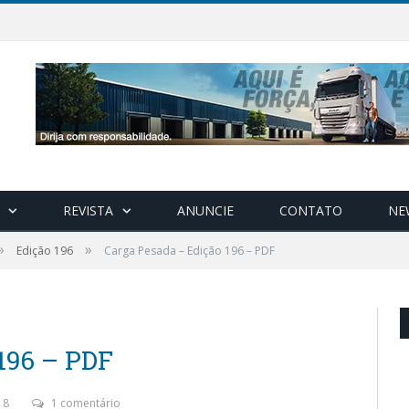
REVISTA
ANUNCIE
CONTATO
NE
»
»
Edição 196
Carga Pesada – Edição 196 – PDF
196 – PDF
18
1 comentário