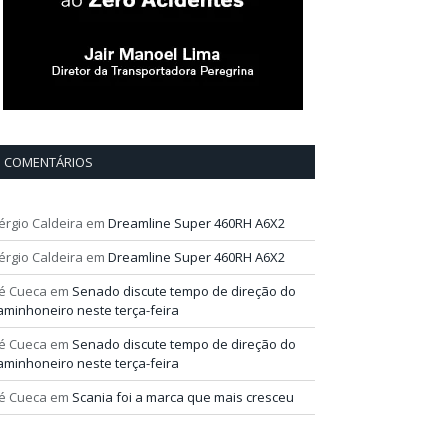
COMENTÁRIOS
érgio Caldeira
em
Dreamline Super 460RH A6X2
érgio Caldeira
em
Dreamline Super 460RH A6X2
é Cueca
em
Senado discute tempo de direção do
aminhoneiro neste terça-feira
é Cueca
em
Senado discute tempo de direção do
aminhoneiro neste terça-feira
é Cueca
em
Scania foi a marca que mais cresceu