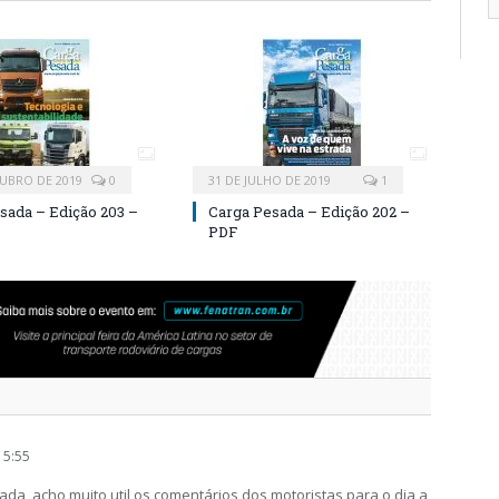
UBRO DE 2019
0
31 DE JULHO DE 2019
1
sada – Edição 203 –
Carga Pesada – Edição 202 –
PDF
15:55
ada, acho muito util os comentários dos motoristas para o dia a