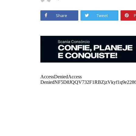
Share
Tweet
P