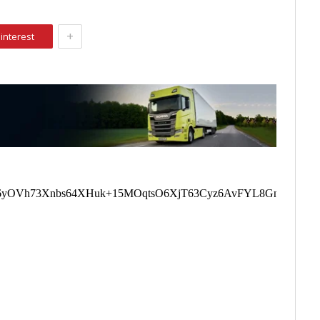
+
interest