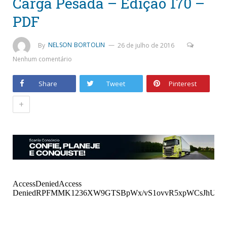
Carga Pesada – Edição 170 –
PDF
By
NELSON BORTOLIN
26 de julho de 2016
Nenhum comentário
Share
Tweet
Pinterest
+