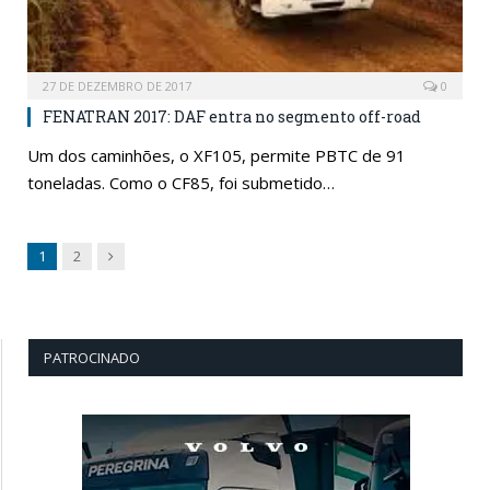
27 DE DEZEMBRO DE 2017
0
FENATRAN 2017: DAF entra no segmento off-road
Um dos caminhões, o XF105, permite PBTC de 91
toneladas. Como o CF85, foi submetido…
Next
1
2
PATROCINADO