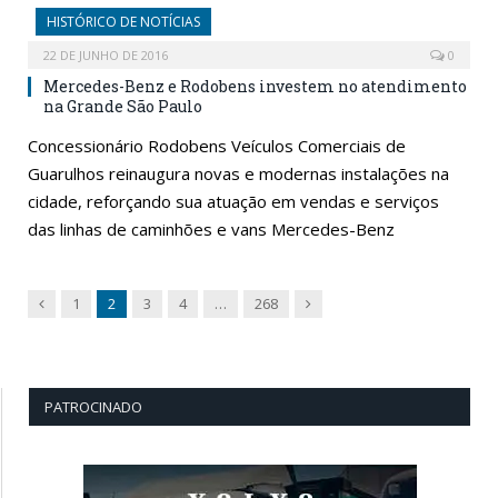
HISTÓRICO DE NOTÍCIAS
22 DE JUNHO DE 2016
0
Mercedes-Benz e Rodobens investem no atendimento
na Grande São Paulo
Concessionário Rodobens Veículos Comerciais de
Guarulhos reinaugura novas e modernas instalações na
cidade, reforçando sua atuação em vendas e serviços
das linhas de caminhões e vans Mercedes-Benz
Previous
Next
1
2
3
4
…
268
PATROCINADO