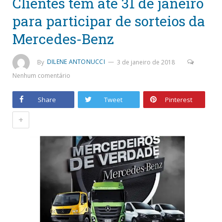
Clientes têm até 31 de janeiro
para participar de sorteios da
Mercedes-Benz
By
DILENE ANTONUCCI
3 de janeiro de 2018
Nenhum comentário
Share
Tweet
Pinterest
+