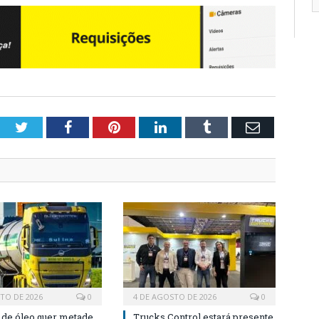
Twitter
Facebook
Pinterest
LinkedIn
Tumblr
Email
TO DE 2026
0
4 DE AGOSTO DE 2026
0
a de óleo quer metade
Trucks Control estará presente