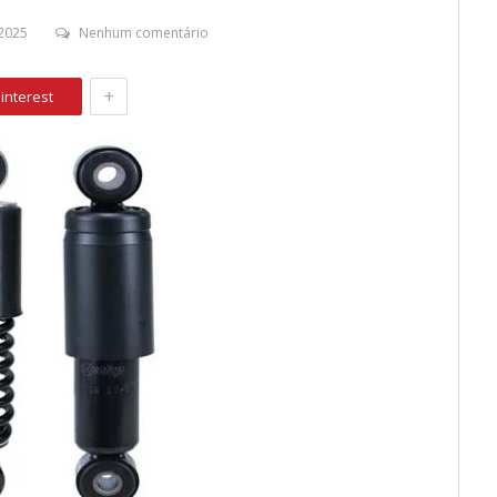
2025
Nenhum comentário
+
interest