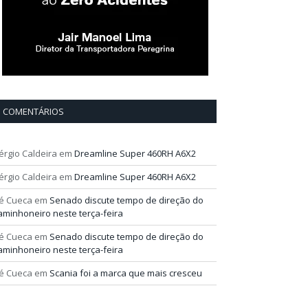
COMENTÁRIOS
érgio Caldeira
em
Dreamline Super 460RH A6X2
érgio Caldeira
em
Dreamline Super 460RH A6X2
é Cueca
em
Senado discute tempo de direção do
aminhoneiro neste terça-feira
é Cueca
em
Senado discute tempo de direção do
aminhoneiro neste terça-feira
é Cueca
em
Scania foi a marca que mais cresceu