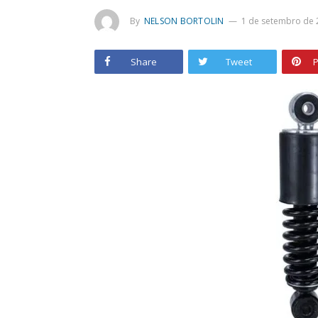
By
NELSON BORTOLIN
1 de setembro de 
Share
Tweet
P