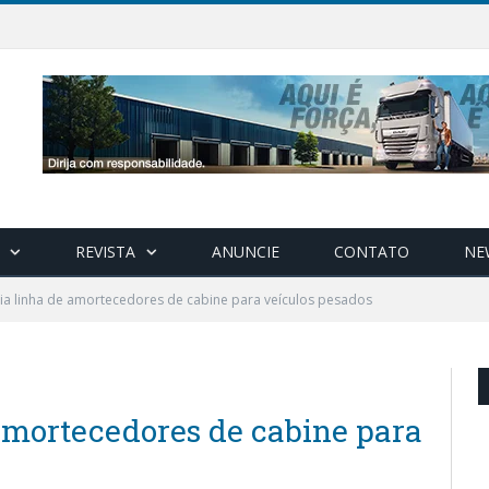
REVISTA
ANUNCIE
CONTATO
NE
a linha de amortecedores de cabine para veículos pesados
amortecedores de cabine para