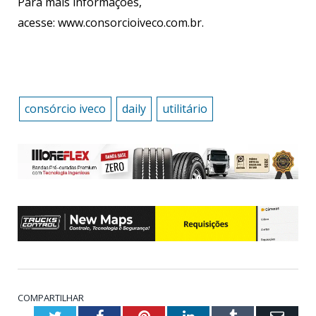
Para mais informações,
acesse: www.consorcioiveco.com.br.
consórcio iveco
daily
utilitário
COMPARTILHAR
Twitter
Facebook
Pinterest
LinkedIn
Tumblr
Emai