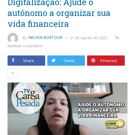
Digitalização: Ajude o
autônomo a organizar sua
vida financeira
By
NELSON BORTOLIN
31 de agosto de 2023
Nenhum comentário
Share
Tweet
Pinterest
+