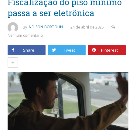
Fiscalização do piso mínimo
passa a ser eletrônica
By
NELSON BORTOLIN
24 de abril de 2025
Nenhum comentário
Share
Tweet
Pinterest
+