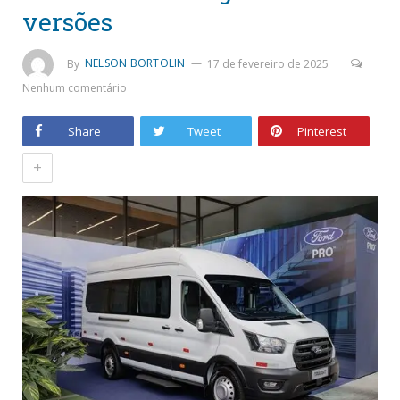
versões
By
NELSON BORTOLIN
17 de fevereiro de 2025
Nenhum comentário
Share
Tweet
Pinterest
+