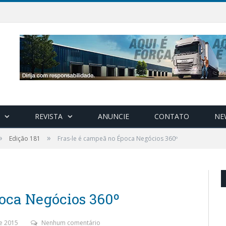
REVISTA
ANUNCIE
CONTATO
NE
»
»
Edição 181
Fras-le é campeã no Época Negócios 360º
oca Negócios 360º
e 2015
Nenhum comentário