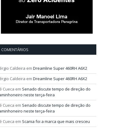
COMENTÁRIOS
érgio Caldeira
em
Dreamline Super 460RH A6X2
érgio Caldeira
em
Dreamline Super 460RH A6X2
é Cueca
em
Senado discute tempo de direção do
aminhoneiro neste terça-feira
é Cueca
em
Senado discute tempo de direção do
aminhoneiro neste terça-feira
é Cueca
em
Scania foi a marca que mais cresceu