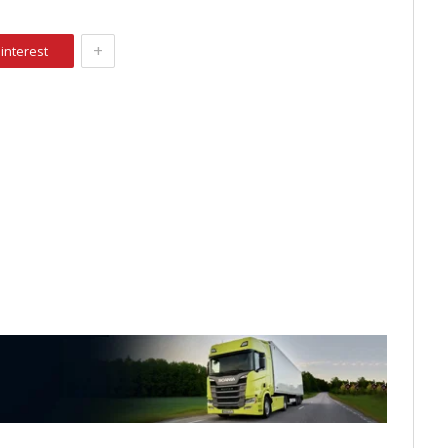
+
interest