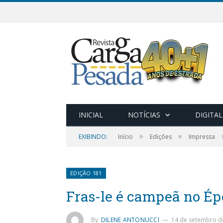
INICIAL
NOTÍCIAS
DIGITAL
»
»
EXIBINDO:
Início
Edições
Impressa
EDIÇÃO 181
Fras-le é campeã no Ép
By
DILENE ANTONUCCI
14 de setembro d