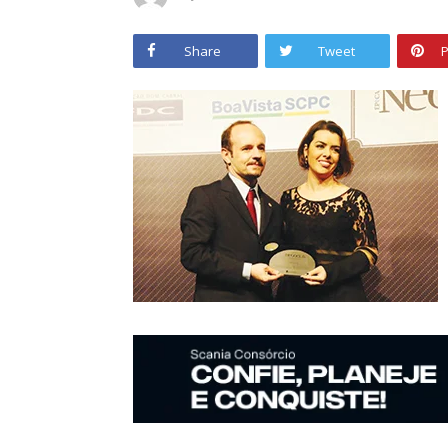
Share
Tweet
P