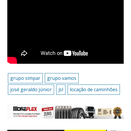
grupo simpar
grupo vamos
josé geraldo júnior
jsl
locação de caminhões