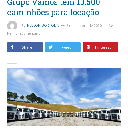
Grupo Vamos tem 10.500
caminhões para locação
By
NELSON BORTOLIN
2 de outubro de 2020
Nenhum comentário
Share
Tweet
Pinterest
+