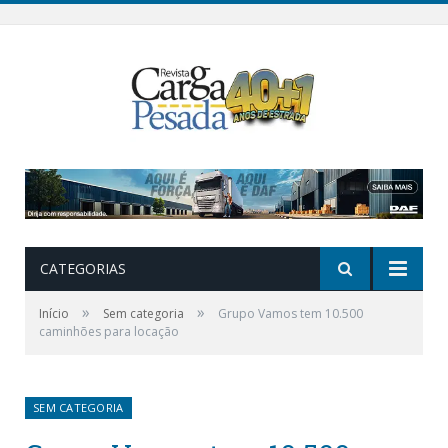
CATEGORIAS
»
»
Início
Sem categoria
Grupo Vamos tem 10.500
caminhões para locação
SEM CATEGORIA