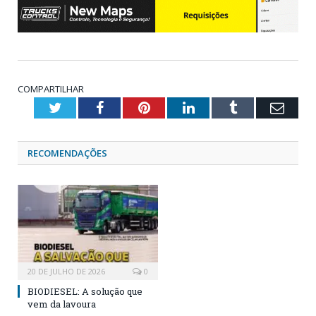
COMPARTILHAR
Twitter
Facebook
Pinterest
LinkedIn
Tumblr
Emai
RECOMENDAÇÕES
20 DE JULHO DE 2026
0
BIODIESEL: A solução que
vem da lavoura