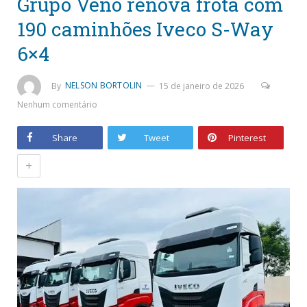
Grupo Veno renova frota com
190 caminhões Iveco S-Way
6×4
By
NELSON BORTOLIN
15 de janeiro de 2026
Nenhum comentário
Share
Tweet
Pinterest
+