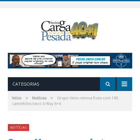
CATEGORIAS
»
»
Início
Notícias
Grupo Veno renova frota com 190
caminhões Iveco S-Way 6×4
NOTÍCIAS