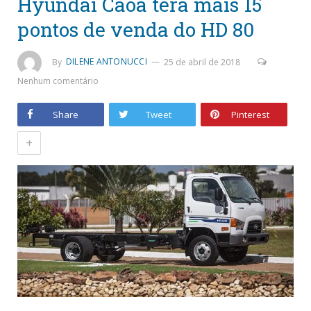
Hyundai Caoa terá mais 15
pontos de venda do HD 80
By
DILENE ANTONUCCI
25 de abril de 2018
Nenhum comentário
Share
Tweet
Pinterest
+