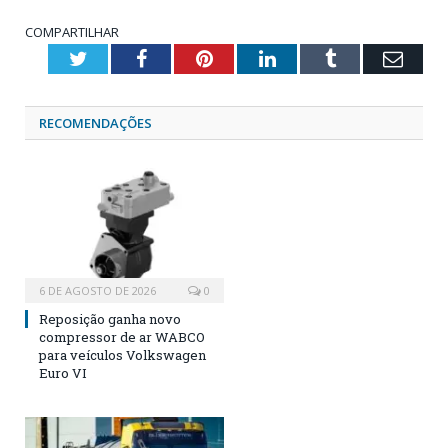
COMPARTILHAR
Twitter
Facebook
Pinterest
LinkedIn
Tumblr
Emai
RECOMENDAÇÕES
6 DE AGOSTO DE 2026
0
Reposição ganha novo
compressor de ar WABCO
para veículos Volkswagen
Euro VI