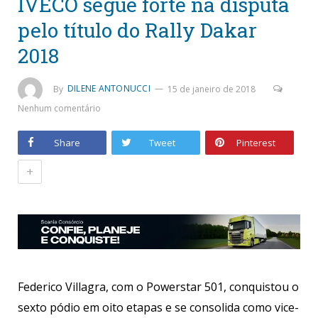
IVECO segue forte na disputa
pelo título do Rally Dakar
2018
By
DILENE ANTONUCCI
15 de janeiro de 2018
Nenhum comentário
Share
Tweet
Pinterest
+
Federico Villagra, com o Powerstar 501, conquistou o
sexto pódio em oito etapas e se consolida como vice-