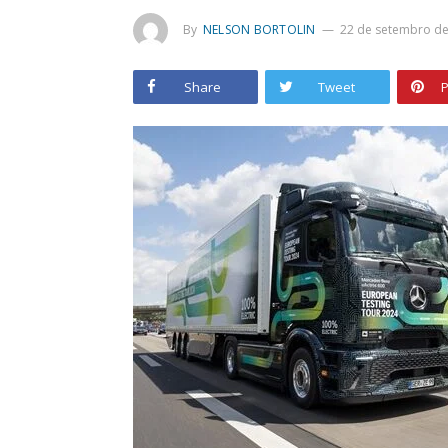
By
NELSON BORTOLIN
22 de setembro de
Share
Tweet
P