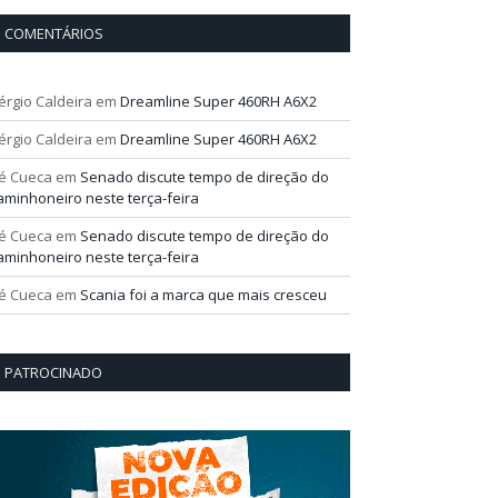
COMENTÁRIOS
érgio Caldeira
em
Dreamline Super 460RH A6X2
érgio Caldeira
em
Dreamline Super 460RH A6X2
é Cueca
em
Senado discute tempo de direção do
aminhoneiro neste terça-feira
é Cueca
em
Senado discute tempo de direção do
aminhoneiro neste terça-feira
é Cueca
em
Scania foi a marca que mais cresceu
PATROCINADO