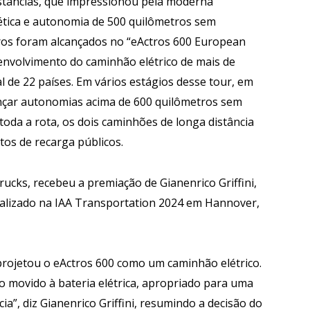
istâncias, que impressionou pela moderna
rgética e autonomia de 500 quilômetros sem
os foram alcançados no “eActros 600 European
envolvimento do caminhão elétrico de mais de
 de 22 países. Em vários estágios desse tour, em
cançar autonomias acima de 600 quilômetros sem
oda a rota, os dois caminhões de longa distância
os de recarga públicos.
cks, recebeu a premiação de Gianenrico Griffini,
realizado na IAA Transportation 2024 em Hannover,
projetou o eActros 600 como um caminhão elétrico.
o movido à bateria elétrica, apropriado para uma
a”, diz Gianenrico Griffini, resumindo a decisão do