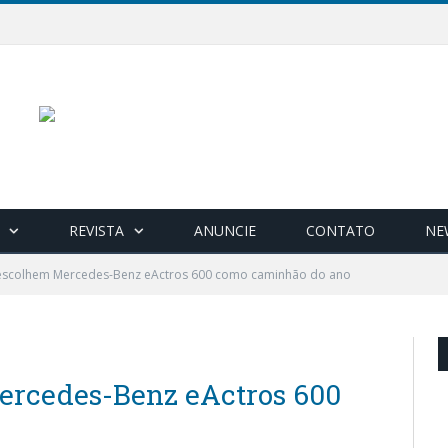
REVISTA
ANUNCIE
CONTATO
NE
s escolhem Mercedes-Benz eActros 600 como caminhão do ano
ercedes-Benz eActros 600